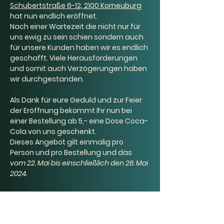
Schubertstraße 6-12, 2100 Korneuburg
hat nun endlich eröffnet. 
Nach einer Wartezeit die nicht nur für 
uns ewig zu sein schien sondern auch 
für unsere Kunden haben wir es endlich 
geschafft. Viele Herausforderungen 
und somit auch Verzögerungen haben 
wir durchgestanden. 
Als Dank für eure Geduld und zur Feier 
der Eröffnung bekommt Ihr nun bei 
einer Bestellung ab 5,- 
eine Dose Coca-
Cola
 von uns 
geschenkt
. 
Dieses Angebot gilt einmalig pro 
Person und pro Bestellung und das 
vom 22. Mai bis einschließlich den 26. Mai 
2024
.
Feiert jetzt mit uns die lang ersehnte 
Eröffnung! 
Wir freuen uns auf euch.