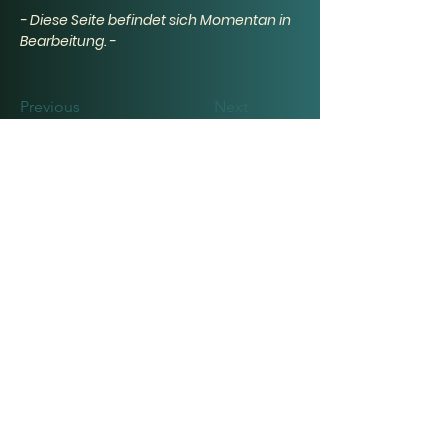
- Diese Seite befindet sich Momentan in 
Bearbeitung. -
Previous
Next
Noodle King
Österreich
Über uns
Datenschut
Impressu
z
m
FAQs
Cookie
Kontakt