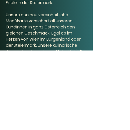
Filiale in der Steiermark.
Unsere nun neu vereinheitliche 
Menükarte versichert all unseren 
KundInnen in ganz Österreich den 
gleichen Geschmack. Egal ob im 
Herzen von Wien im Burgenland oder 
der Steiermark. Unsere kulinarische 
Auswahl und geschmackliche Vielfalt 
wartet auf euch. 
Wir freuen uns auf deinen Besuch! 
Previous
Next
面王奥地利